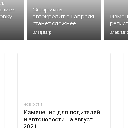
и:
ание»
Оформить
ховку
автокредит с 1 апреля
Измен
станет сложнее
регист
Владимир
Владими
НОВОСТИ
Изменения для водителей
и автоновости на август
2021