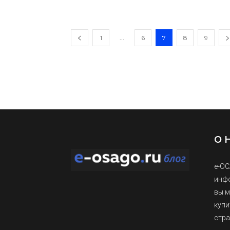
...
1
6
7
8
9
О 
е-ОС
инфо
вы м
купи
стра