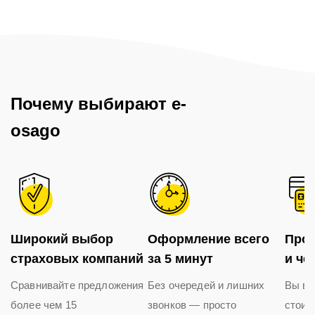
Почему выбирают e-
osago
Широкий выбор
Оформление всего
Проз
страховых компаний
за 5 минут
и че
Сравнивайте предложения
Без очередей и лишних
Вы ви
более чем 15
звонков — просто
стоим