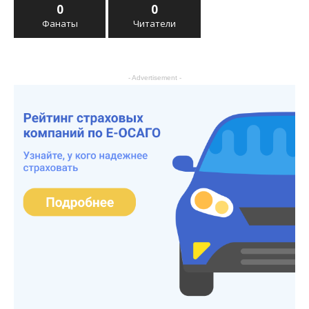
0
0
Фанаты
Читатели
- Advertisement -