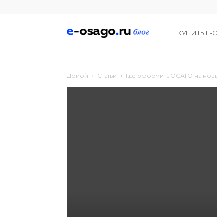
Е-
КУПИТЬ Е-
Осаго
Домой
Статьи
Где оформить ОСАГО на нов