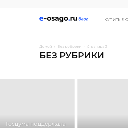
Е-
КУПИТЬ Е-
Осаго
Домой
Без рубрики
Страница 3
БЕЗ РУБРИКИ
Новости
Отзывы
Статьи
Госдума поддержала