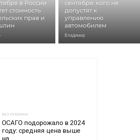
нтября в России
сентября: кого не
тет стоимость
допустят к
ельских прав и
управлению
шлин
автомобилем
р
Владимир
БЕЗ РУБРИКИ
ОСАГО подорожало в 2024
году: средняя цена выше
на...