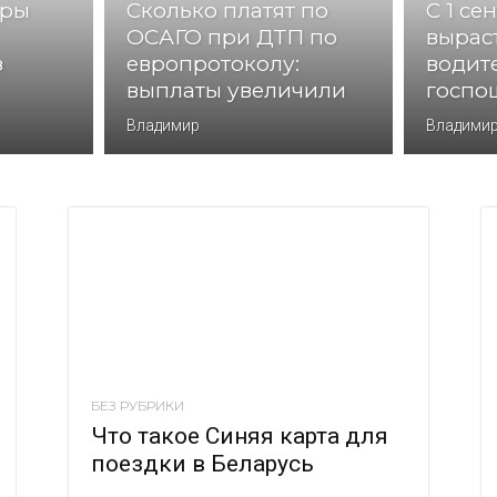
еры
Сколько платят по
С 1 се
ОСАГО при ДТП по
вырас
з
европротоколу:
водит
выплаты увеличили
госпо
Владимир
Владими
БЕЗ РУБРИКИ
Что такое Синяя карта для
поездки в Беларусь