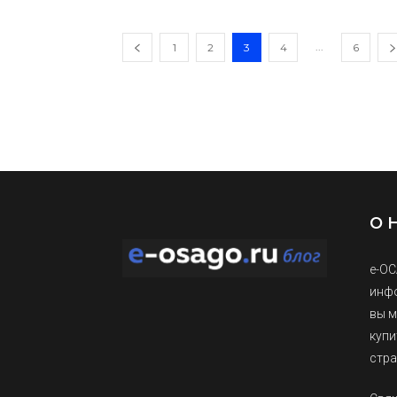
...
1
2
3
4
6
О 
е-ОС
инфо
вы м
купи
стра